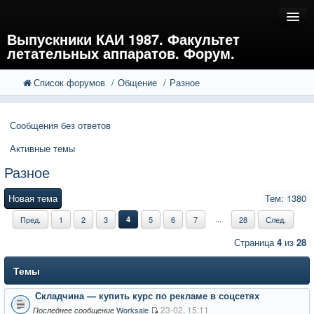
Выпускники КАИ 1987. Факультет
летательных аппаратов. Форум.
Список форумов
Общение
Разное
FAQ
Поиск
Расширенный поиск
Регистрация
Сообщения без ответов
Вход
Активные темы
Разное
Новая тема
Тем: 1380
...
Пред.
1
2
3
4
5
6
7
28
След.
Страница
4
из
28
Темы
Складчина — купить курс по рекламе в соцсетях
23-02, 15:11
Worksale
Последнее сообщение