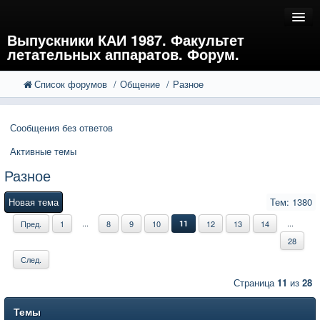
Выпускники КАИ 1987. Факультет
летательных аппаратов. Форум.
Список форумов
Общение
Разное
FAQ
Поиск
Расширенный поиск
Регистрация
Сообщения без ответов
Вход
Активные темы
Разное
Новая тема
Тем: 1380
...
...
Пред.
1
8
9
10
11
12
13
14
28
След.
Страница
11
из
28
Темы